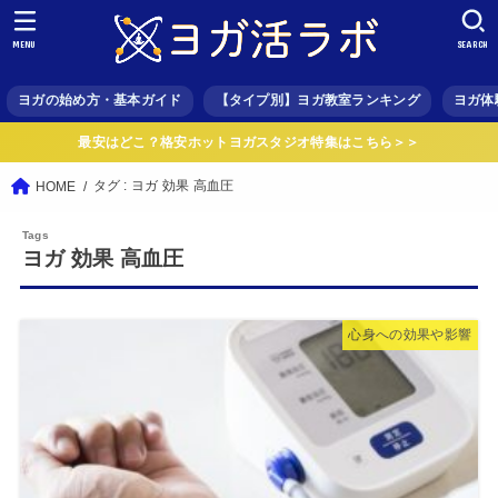
MENU
SEARCH
ヨガの始め方・基本ガイド
【タイプ別】ヨガ教室ランキング
ヨガ体
最安はどこ？格安ホットヨガスタジオ特集はこちら＞＞
タグ : ヨガ 効果 高血圧
HOME
ヨガ 効果 高血圧
心身への効果や影響