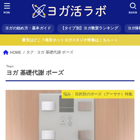
MENU
SEARCH
ヨガの始め方・基本ガイド
【タイプ別】ヨガ教室ランキング
ヨガ体
最安はどこ？格安ホットヨガスタジオ特集はこちら＞＞
タグ : ヨガ 基礎代謝 ポーズ
HOME
ヨガ 基礎代謝 ポーズ
悩み・目的別のポーズ（アーサナ）特集