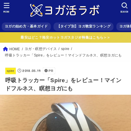
MENU
SEARCH
ヨガの始め方・基本ガイド
【タイプ別】ヨガ教室ランキング
ヨガ体
最安はどこ？格安ホットヨガスタジオ特集はこちら＞＞
ヨガ・瞑想デバイス
spire
HOME
呼吸トラッカー「Spire」をレビュー！マインドフルネス、瞑想ヨガにも
2018.05.19
spire
PR
呼吸トラッカー「Spire」をレビュー！マイン
ドフルネス、瞑想ヨガにも