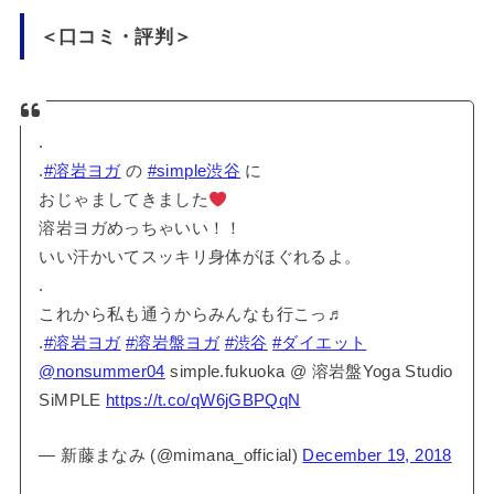
＜口コミ・評判＞
.
.
#溶岩ヨガ
の
#simple渋谷
に
おじゃましてきました
溶岩ヨガめっちゃいい！！
いい汗かいてスッキリ身体がほぐれるよ。
.
これから私も通うからみんなも行こっ♬
.
#溶岩ヨガ
#溶岩盤ヨガ
#渋谷
#ダイエット
@nonsummer04
simple.fukuoka @ 溶岩盤Yoga Studio
SiMPLE
https://t.co/qW6jGBPQqN
— 新藤まなみ (@mimana_official)
December 19, 2018