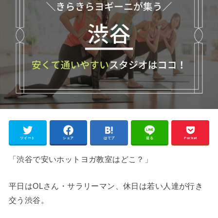
ツイート
シェア
はてブ
送る
Pocket
「渋谷で安いホットヨガ教室はどこ？」
平日はOLさん・サラリーマン、休日は若い人達が行き
交う渋谷。