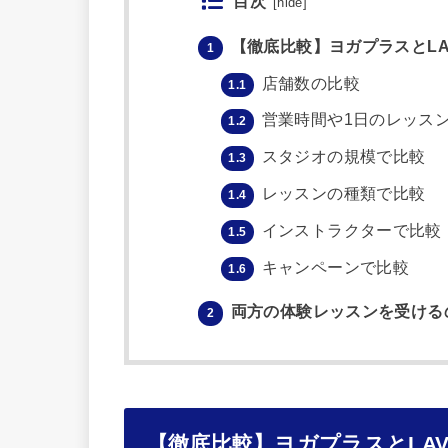
目次
[
hide
]
【徹底比較】ヨガプラスとLA
1
店舗数の比較
1.1
営業時間や1日のレッス
1.2
スタジオの規模で比較
1.3
レッスンの種類で比較
1.4
インストラクターで比較
1.5
キャンペーンで比較
1.6
両方の体験レッスンを受ける
2
【徹底比較】ヨガプラスとLA