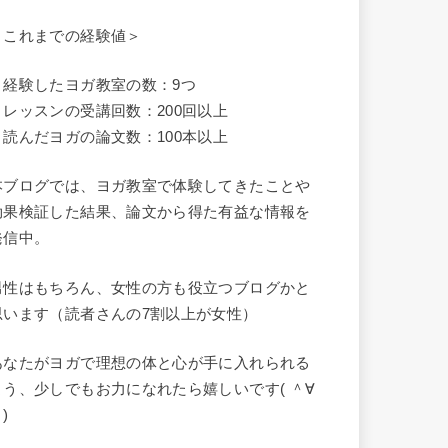
＜これまでの経験値＞
・経験したヨガ教室の数：9つ
・レッスンの受講回数：200回以上
・読んだヨガの論文数：100本以上
本ブログでは、ヨガ教室で体験してきたことや
効果検証した結果、論文から得た有益な情報を
発信中。
男性はもちろん、女性の方も役立つブログかと
思います（読者さんの7割以上が女性）
あなたがヨガで理想の体と心が手に入れられる
よう、少しでもお力になれたら嬉しいです( ＾∀
)