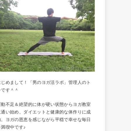
はじめまして！「男のヨガ活ラボ」管理人のト
シです＾＾
運動不足＆絶望的に体が硬い状態からヨガ教室
に通い始め、ダイエットと健康的な体作りに成
功。ヨガの恩恵を感じながら平穏で幸せな毎日
を満喫中です♪