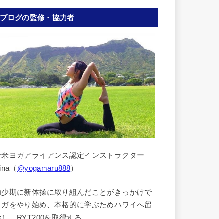
ブログの監修・協力者
全米ヨガアライアンス認定インストラクター
ina（
@yogamaru888
）
幼少期に新体操に取り組んだことがきっかけで
ヨガをやり始め、本格的に学ぶためハワイへ留
学し、RYT200を取得する。