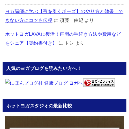
ヨガ講師に学ぶ【弓を引くポーズ】のやり方と効果｜で
きない方にコツも伝授
に
須藤 由紀
より
ホットヨガLAVAに復活！再開の手続き方法や費用など
をシェア【契約書付き】
に
トシ
より
人気のヨガブログを読みたい方へ！
ホットヨガスタジオの最新比較