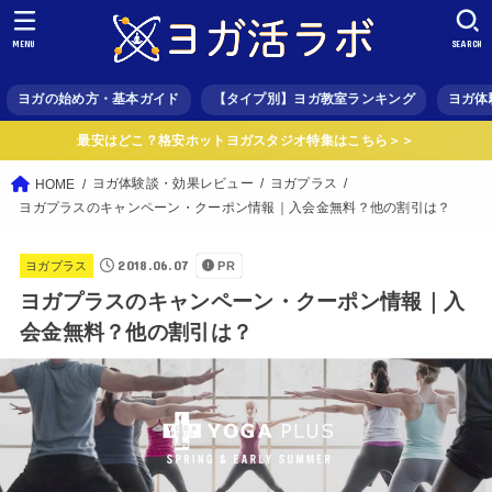
MENU
SEARCH
ヨガの始め方・基本ガイド
【タイプ別】ヨガ教室ランキング
ヨガ体
最安はどこ？格安ホットヨガスタジオ特集はこちら＞＞
ヨガ体験談・効果レビュー
ヨガプラス
HOME
ヨガプラスのキャンペーン・クーポン情報｜入会金無料？他の割引は？
2018.06.07
ヨガプラス
PR
ヨガプラスのキャンペーン・クーポン情報｜入
会金無料？他の割引は？