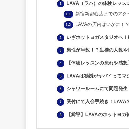
LAVA（ラバ）の体験レッス
1
新宿新都心店までのアク
1.1
LAVAの店内はいかに！
1.2
いざホットヨガスタジオへ！
2
男性が半数！？生徒の人数や
3
【体験レッスンの流れや感想
4
LAVAは勧誘がヤバイって
5
シャワールームにて問題発生
6
受付にて入会手続き！LAVA
7
【総評】LAVAのホットヨガ
8