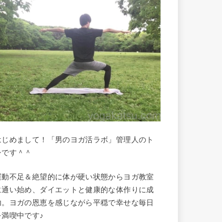
はじめまして！「男のヨガ活ラボ」管理人のト
シです＾＾
運動不足＆絶望的に体が硬い状態からヨガ教室
に通い始め、ダイエットと健康的な体作りに成
功。ヨガの恩恵を感じながら平穏で幸せな毎日
を満喫中です♪