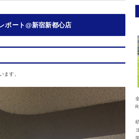
ンレポート@新宿新都心店
かいます。
R