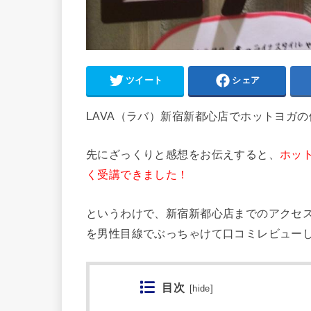
ツイート
シェア
LAVA（ラバ）新宿新都心店でホットヨガの
先にざっくりと感想をお伝えすると、
ホッ
く受講できました！
というわけで、新宿新都心店までのアクセ
を男性目線でぶっちゃけて口コミレビュー
目次
[
hide
]