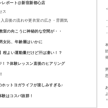
ンレポート@新宿新都心店
セス
？入店後の流れや更衣室の広さ・雰囲気
教室の向こうに神秘的な空間が・・
男女比、年齢層はいかに
】程よい運動量だけど汗は凄い！？
マジ！？体験レッスン直後のヒアリング
！
のホットヨガライフが楽しみすぎる♪
体験はコスパ抜群！
＾