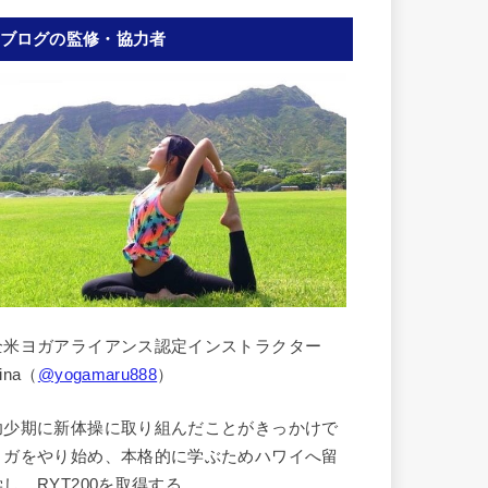
ブログの監修・協力者
全米ヨガアライアンス認定インストラクター
ina（
@yogamaru888
）
幼少期に新体操に取り組んだことがきっかけで
ヨガをやり始め、本格的に学ぶためハワイへ留
学し、RYT200を取得する。