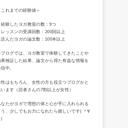
＜これまでの経験値＞
・経験したヨガ教室の数：9つ
・レッスンの受講回数：200回以上
・読んだヨガの論文数：100本以上
本ブログでは、ヨガ教室で体験してきたことや
効果検証した結果、論文から得た有益な情報を
発信中。
男性はもちろん、女性の方も役立つブログかと
思います（読者さんの7割以上が女性）
あなたがヨガで理想の体と心が手に入れられる
よう、少しでもお力になれたら嬉しいです( ＾∀
)