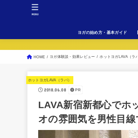
MENU
ヨガの始め方・基本ガイド
初
料
女
溶
L
ヨガ体験談・効果レビュー
ホットヨガLAVA（ラ
HOME
ホットヨガLAVA（ラバ）
2018.06.08
PR
LAVA新宿新都心で
オの雰囲気を男性目線