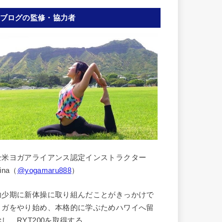
ブログの監修・協力者
全米ヨガアライアンス認定インストラクター
ina（
@yogamaru888
）
幼少期に新体操に取り組んだことがきっかけで
ヨガをやり始め、本格的に学ぶためハワイへ留
学し、RYT200を取得する。