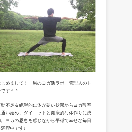
はじめまして！「男のヨガ活ラボ」管理人のト
シです＾＾
運動不足＆絶望的に体が硬い状態からヨガ教室
に通い始め、ダイエットと健康的な体作りに成
功。ヨガの恩恵を感じながら平穏で幸せな毎日
を満喫中です♪