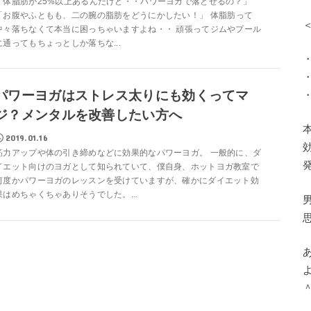
「体脂肪が25%以上あるんだけど・・パワーヨガで落とせるの？」
「お腹やふともも、二の腕の脂肪をどうにかしたい！」 体脂肪って
中々落ちなくて本当に困っちゃいますよね・・ 頑張ってジムやプール
に通ってもちょっとしか落ちな...
パワーヨガはストレス太りにも効くってマ
ジ？メンタルを改善したい方へ
2019.01.16
筋力アップや体の引き締めなどに効果的なパワーヨガ。 一般的に、ダ
イエット向けのヨガとして知られていて、僕自身、ホットヨガ教室で
何度かパワーヨガのレッスンを受けていますが、確かにダイエット効
果はめちゃくちゃありそうでした。...
＾