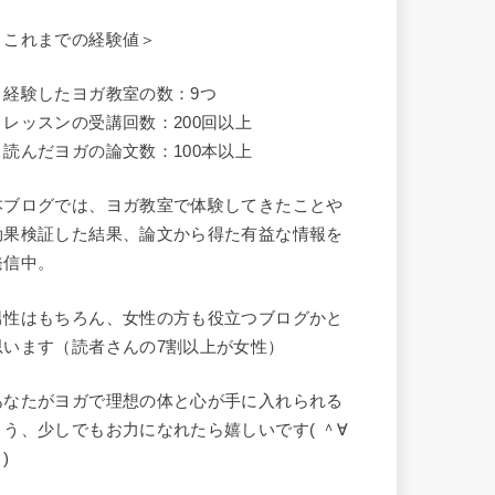
＜これまでの経験値＞
・経験したヨガ教室の数：9つ
・レッスンの受講回数：200回以上
・読んだヨガの論文数：100本以上
本ブログでは、ヨガ教室で体験してきたことや
効果検証した結果、論文から得た有益な情報を
発信中。
男性はもちろん、女性の方も役立つブログかと
思います（読者さんの7割以上が女性）
あなたがヨガで理想の体と心が手に入れられる
よう、少しでもお力になれたら嬉しいです( ＾∀
)