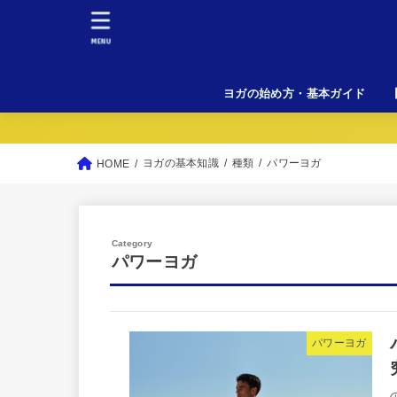
MENU
ヨガの始め方・基本ガイド
初
料
女
溶
L
ヨガの基本知識
種類
パワーヨガ
HOME
パワーヨガ
パワーヨガ