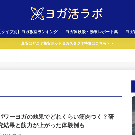
【タイプ別】ヨガ教室ランキング
ヨガ体験談・効果レポート集
ヨガ
最安はどこ？格安ホットヨガスタジオ特集はこちら＞＞
心者向けスタジオ
金が安いスタジオ
性専用スタジオ
岩ホットヨガスタジオ
AVA以外のスタジオ
LAVA（ラバ）
CALDO（カルド）
パワーヨガの効果でどれくらい筋肉つく？研
究結果と筋力が上がった体験例も