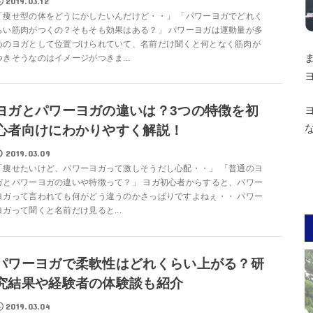
2019.03.12
「痩せ型の体をどうにかしたいんだけど・・」 「パワーヨガでどれく
らい筋肉がつくの？そもそも効果はある？」 パワーヨガは運動量が多
めのヨガとして位置づけられていて、名前だけ聞くと何となく筋肉が
つきそうなのはイメージがつきま...
ヨガとパワーヨガの違いは？3つの特徴を初
心者向けにわかりやすく解説！
2019.03.09
「痩せたいけど、パワーヨガって激しそうだし心配・・」 「普通のヨ
ガとパワーヨガの違いや特徴って？」 ヨガ初心者からすると、パワー
ヨガって言われても何がどう違うのかさっぱりですよねぇ・・ パワー
ヨガって聞くと名前だけ見ると...
パワーヨガで柔軟性はどれくらい上がる？研
究結果や経験者の体験談も紹介
2019.03.04