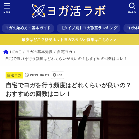
MENU
SEARCH
ヨガの始め方・基本ガイド
【タイプ別】ヨガ教室ランキング
ヨガ体
最安はどこ？格安ホットヨガスタジオ特集はこちら＞＞
ヨガの基本知識
自宅ヨガ
HOME
自宅でヨガを行う頻度はどれくらいが良いの？おすすめの回数はコレ！
2019.04.21
自宅ヨガ
PR
自宅でヨガを行う頻度はどれくらいが良いの？
おすすめの回数はコレ！