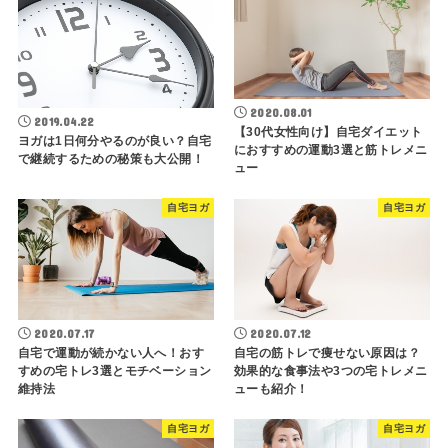
2020.08.01
2019.04.22
【30代女性向け】自宅ダイエット
ヨガは1日何分やるのが良い？自宅
におすすめの運動3選と筋トレメニ
で継続するための秘策も大公開！
ュー
自宅ヨガ
自宅ヨガ
2020.07.17
2020.07.12
自宅で運動が続かない人へ！おす
自宅の筋トレで痩せない原因は？
すめの宅トレ3選とモチベーション
効果的な食事法や3つの宅トレメニ
維持法
ューも紹介！
自宅ヨガ
自宅ヨガ