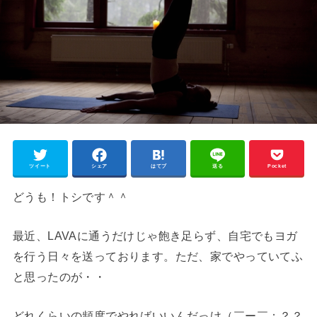
ツイート
シェア
はてブ
送る
Pocket
どうも！トシです＾＾
最近、LAVAに通うだけじゃ飽き足らず、自宅でもヨガ
を行う日々を送っております。ただ、家でやっていてふ
と思ったのが・・
どれくらいの頻度でやればいいんだっけ（￣ー￣；？？