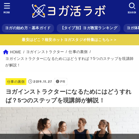
MENU
SEARCH
ヨガの始め方・基本ガイド
【タイプ別】ヨガ教室ランキング
ヨガ体
最安はどこ？格安ホットヨガスタジオ特集はこちら＞＞
ヨガインストラクター
仕事の裏側
HOME
ヨガインストラクターになるためにはどうすれば？5つのステップを現講師
が解説！
2019.11.27
仕事の裏側
PR
ヨガインストラクターになるためにはどうすれ
ば？5つのステップを現講師が解説！