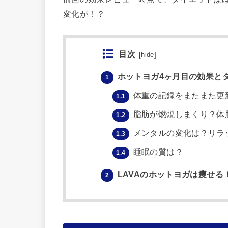
変化が！？
目次
[
hide
]
ホットヨガ4ヶ月目の効果と
1
体重の記録をまたまた更
1.1
脂肪が燃焼しまくり？体
1.2
メンタルの変化は？リラッ
1.3
睡眠の質は？
1.4
LAVAのホットヨガは痩せ
2