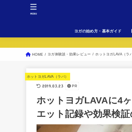
MENU
ヨガの始め方・基本ガイド
初
料
女
溶
L
ヨガ体験談・効果レビュー
ホットヨガLAVA（ラ
HOME
ホットヨガLAVA（ラバ）
2019.03.23
PR
ホットヨガLAVAに4
エット記録や効果検証