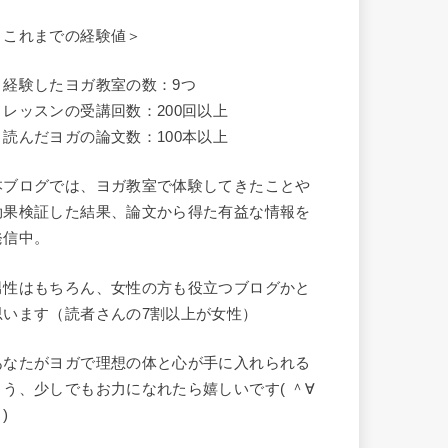
＜これまでの経験値＞
・経験したヨガ教室の数：9つ
・レッスンの受講回数：200回以上
・読んだヨガの論文数：100本以上
本ブログでは、ヨガ教室で体験してきたことや
効果検証した結果、論文から得た有益な情報を
発信中。
男性はもちろん、女性の方も役立つブログかと
思います（読者さんの7割以上が女性）
あなたがヨガで理想の体と心が手に入れられる
よう、少しでもお力になれたら嬉しいです( ＾∀
)