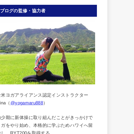
ブログの監修・協力者
全米ヨガアライアンス認定インストラクター
ina（
@yogamaru888
）
幼少期に新体操に取り組んだことがきっかけで
ヨガをやり始め、本格的に学ぶためハワイへ留
学し、RYT200を取得する。