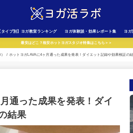
【タイプ別】ヨガ教室ランキング
ヨガ体験談・効果レポート集
ヨガ
最安はどこ？格安ホットヨガスタジオ特集はこちら＞＞
心者向けスタジオ
金が安いスタジオ
性専用スタジオ
岩ホットヨガスタジオ
AVA以外のスタジオ
LAVA（ラバ）
CALDO（カルド）
バ）
ホットヨガLAVAに4ヶ月通った成果を発表！ダイエット記録や効果検証の
ヶ月通った成果を発表！ダイ
の結果