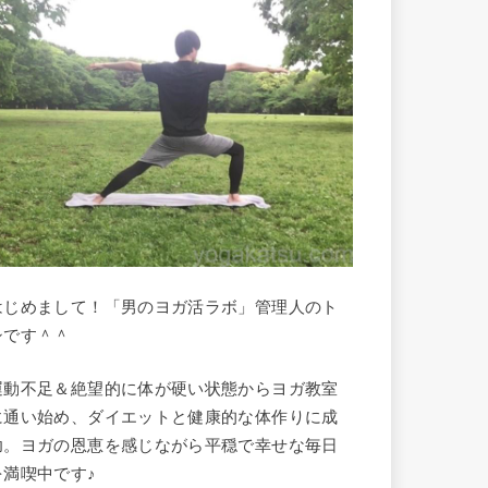
はじめまして！「男のヨガ活ラボ」管理人のト
シです＾＾
運動不足＆絶望的に体が硬い状態からヨガ教室
に通い始め、ダイエットと健康的な体作りに成
功。ヨガの恩恵を感じながら平穏で幸せな毎日
を満喫中です♪