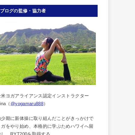
ブログの監修・協力者
全米ヨガアライアンス認定インストラクター
ina（
@yogamaru888
）
幼少期に新体操に取り組んだことがきっかけで
ヨガをやり始め、本格的に学ぶためハワイへ留
学し、RYT200を取得する。