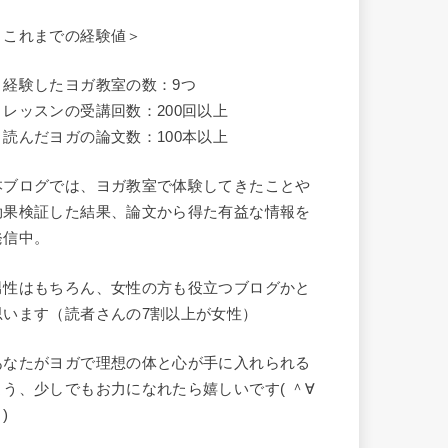
＜これまでの経験値＞
・経験したヨガ教室の数：9つ
・レッスンの受講回数：200回以上
・読んだヨガの論文数：100本以上
本ブログでは、ヨガ教室で体験してきたことや
効果検証した結果、論文から得た有益な情報を
発信中。
男性はもちろん、女性の方も役立つブログかと
思います（読者さんの7割以上が女性）
あなたがヨガで理想の体と心が手に入れられる
よう、少しでもお力になれたら嬉しいです( ＾∀
)