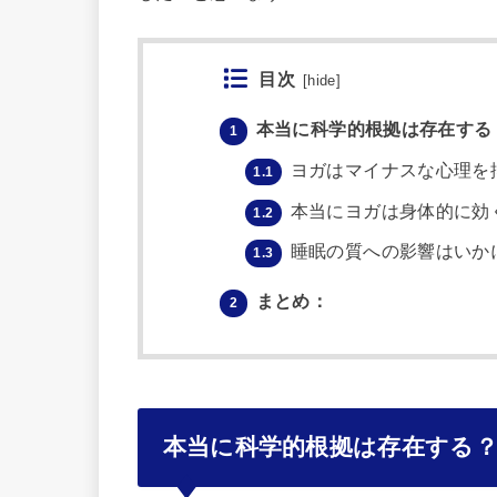
目次
[
hide
]
本当に科学的根拠は存在する
1
ヨガはマイナスな心理を
1.1
本当にヨガは身体的に効
1.2
睡眠の質への影響はいか
1.3
まとめ：
2
本当に科学的根拠は存在する