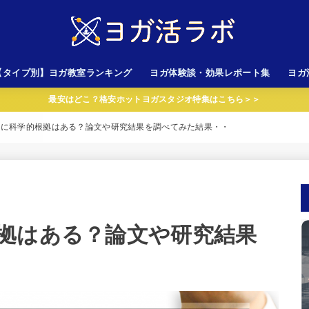
【タイプ別】ヨガ教室ランキング
ヨガ体験談・効果レポート集
ヨガ
最安はどこ？格安ホットヨガスタジオ特集はこちら＞＞
心者向けスタジオ
金が安いスタジオ
性専用スタジオ
岩ホットヨガスタジオ
AVA以外のスタジオ
LAVA（ラバ）
CALDO（カルド）
果に科学的根拠はある？論文や研究結果を調べてみた結果・・
拠はある？論文や研究結果