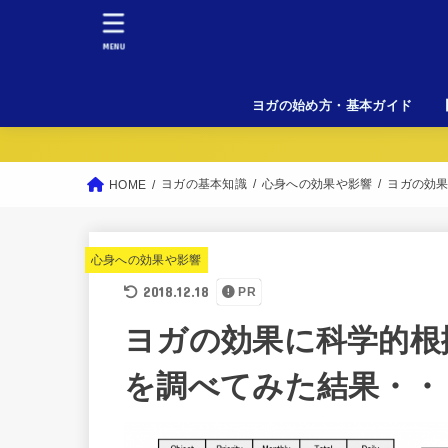
MENU
ヨガの始め方・基本ガイド
初
料
女
溶
L
ヨガの基本知識
心身への効果や影響
ヨガの効
HOME
心身への効果や影響
2018.12.18
PR
ヨガの効果に科学的根
を調べてみた結果・・