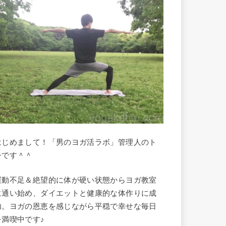
はじめまして！「男のヨガ活ラボ」管理人のト
シです＾＾
運動不足＆絶望的に体が硬い状態からヨガ教室
に通い始め、ダイエットと健康的な体作りに成
功。ヨガの恩恵を感じながら平穏で幸せな毎日
を満喫中です♪