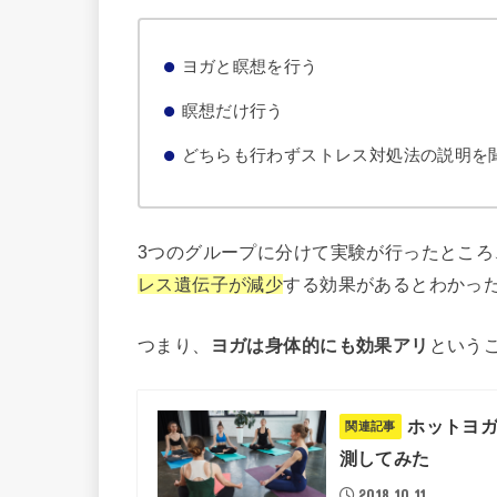
ヨガと瞑想を行う
瞑想だけ行う
どちらも行わずストレス対処法の説明を
3つのグループに分けて実験が行ったところ
レス遺伝子が減少
する効果があるとわかっ
つまり、
ヨガは身体的にも効果アリ
というこ
ホットヨ
関連記事
測してみた
2018.10.11