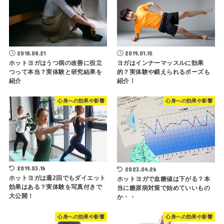
2018.08.21
2019.01.15
ホットヨガはうつ病の改善に役立
ヨガはインナーマッスルに効果
つって本当？実体験と研究結果を
的？実体験や鍛えられるポーズも
紹介
紹介！
心身への効果や影響
心身への効果や影響
2019.03.16
2023.04.26
ホットヨガは週2回でもダイエット
ホットヨガで血糖値は下がる？本
効果はある？実体験を写真付きで
当に糖尿病対策で始めていいもの
大公開！
か・・
心身への効果や影響
心身への効果や影響