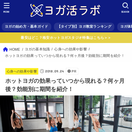
MENU
SEARCH
ヨガの始め方・基本ガイド
【タイプ別】ヨガ教室ランキング
ヨガ体
最安はどこ？格安ホットヨガスタジオ特集はこちら＞＞
ヨガの基本知識
心身への効果や影響
HOME
ホットヨガの効果っていつから現れる？何ヶ月後？効能別に期間を紹介！
2018.09.24
心身への効果や影響
PR
ホットヨガの効果っていつから現れる？何ヶ月
後？効能別に期間を紹介！