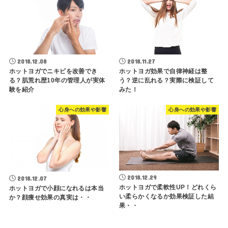
2018.12.08
2018.11.27
ホットヨガでニキビを改善でき
ホットヨガ効果で自律神経は整
る？肌荒れ歴10年の管理人が実体
う？逆に乱れる？実際に検証して
験を紹介
みた！
心身への効果や影響
心身への効果や影響
2018.12.29
2018.12.07
ホットヨガで柔軟性UP！どれくら
ホットヨガで小顔になれるは本当
い柔らかくなるか効果検証した結
か？顔痩せ効果の真実は・・
果・・