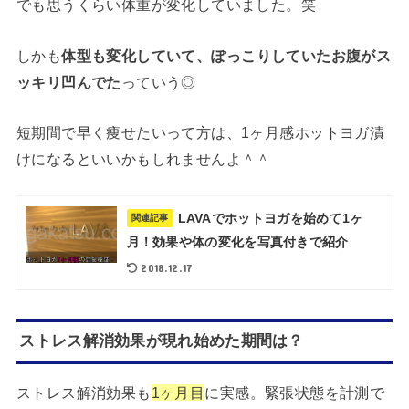
でも思うくらい体重が変化していました。笑
しかも
体型も変化していて、ぽっこりしていたお腹がス
ッキリ凹んでた
っていう◎
短期間で早く痩せたいって方は、1ヶ月感ホットヨガ漬
けになるといいかもしれませんよ＾＾
LAVAでホットヨガを始めて1ヶ
関連記事
月！効果や体の変化を写真付きで紹介
2018.12.17
ストレス解消効果が現れ始めた期間は？
ストレス解消効果も
1ヶ月目
に実感。緊張状態を計測で