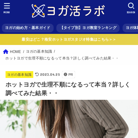
MENU
SEARCH
ヨガの始め方・基本ガイド
【タイプ別】ヨガ教室ランキング
ヨガ体
最安はどこ？格安ホットヨガスタジオ特集はこちら＞＞
ヨガの基本知識
HOME
ホットヨガで生理不順になるって本当？詳しく調べてみた結果・・
2023.04.25
ヨガの基本知識
PR
ホットヨガで生理不順になるって本当？詳しく
調べてみた結果・・