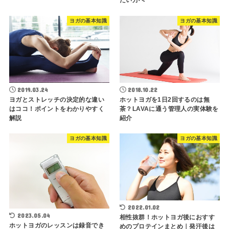
たい方へ
ヨガの基本知識
ヨガの基本知識
2019.03.24
2018.10.22
ヨガとストレッチの決定的な違い
ホットヨガを1日2回するのは無
はココ！ポイントをわかりやすく
茶？LAVAに通う管理人の実体験を
解説
紹介
ヨガの基本知識
ヨガの基本知識
2022.01.02
2023.05.04
相性抜群！ホットヨガ後におすす
ホットヨガのレッスンは録音でき
めのプロテインまとめ｜発汗後は