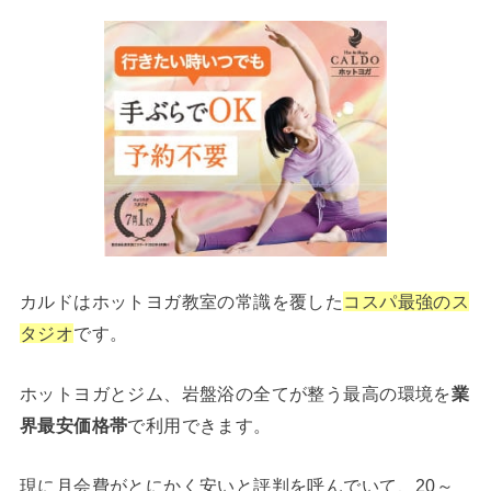
カルドはホットヨガ教室の常識を覆した
コスパ最強のス
タジオ
です。
ホットヨガとジム、岩盤浴の全てが整う最高の環境を
業
界最安価格帯
で利用できます。
現に月会費がとにかく安いと評判を呼んでいて、20～