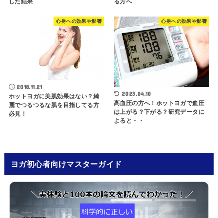
した結果
る方へ
心身への効果や影響
心身への効果や影響
2018.11.21
2023.04.10
ホットヨガに美肌効果はない？綺
高血圧の方へ！ホットヨガで血圧
麗でつるつるな肌を目指してる方
は上がる？下がる？研究データに
必見！
よると・・
ヨガ初心者向けマスターガイド