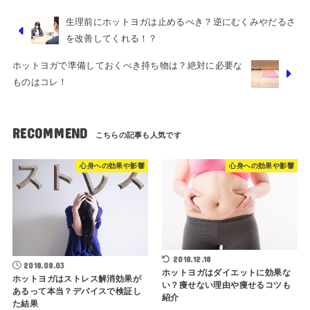
生理前にホットヨガは止めるべき？逆にむくみやだるさ
を改善してくれる！？
ホットヨガで準備しておくべき持ち物は？絶対に必要な
ものはコレ！
RECOMMEND
心身への効果や影響
心身への効果や影響
2018.12.18
2018.08.03
ホットヨガはダイエットに効果な
ホットヨガはストレス解消効果が
い？痩せない理由や痩せるコツも
あるって本当？デバイスで検証し
紹介
た結果