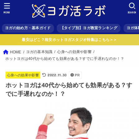
MENU
SEARCH
ヨガの始め方・基本ガイド
【タイプ別】ヨガ教室ランキング
ヨガ体
最安はどこ？格安ホットヨガスタジオ特集はこちら＞＞
ヨガの基本知識
心身への効果や影響
HOME
ホットヨガは40代から始めても効果がある？すでに手遅れなのか！？
2022.11.30
心身への効果や影響
PR
ホットヨガは40代から始めても効果がある？す
でに手遅れなのか！？