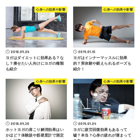
心身への効果や影響
心身への効果や影響
2019.01.15
2018.09.26
ヨガはインナーマッスルに効果
ヨガはダイエットに効果ある？な
的？実体験や鍛えられるポーズも
し？痩せたい人向けにヨガの種類
紹介！
も紹介
心身への効果や影響
心身への効果や影響
2018.09.30
2019.01.24
ホットヨガの肩こり解消効果はい
ヨガに疲労回復効果もあるって
かほど？体験談や筋硬度計で測定
嘘？本当？心身の疲れが溜まって