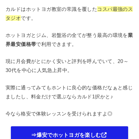
カルドはホットヨガ教室の常識を覆した
コスパ最強のス
タジオ
です。
ホットヨガとジム、岩盤浴の全てが整う最高の環境を
業
界最安価格帯
で利用できます。
現に月会費がとにかく安いと評判を呼んでいて、20～
30代を中心に人気急上昇中。
実際に通ってみてもホントに良心的な価格だなぁと感じ
ましたし、料金だけで選ぶならカルド1択かと♪
今なら格安で体験レッスンを受けられますよ◎
⇒爆安でホットヨガを楽しむ