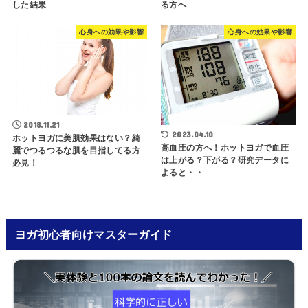
した結果
る方へ
心身への効果や影響
心身への効果や影響
2018.11.21
2023.04.10
ホットヨガに美肌効果はない？綺
高血圧の方へ！ホットヨガで血圧
麗でつるつるな肌を目指してる方
は上がる？下がる？研究データに
必見！
よると・・
ヨガ初心者向けマスターガイド