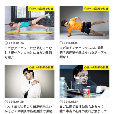
心身への効果や影響
心身への効果や影響
2019.01.15
2018.09.26
ヨガはインナーマッスルに効果
ヨガはダイエットに効果ある？な
的？実体験や鍛えられるポーズも
し？痩せたい人向けにヨガの種類
紹介！
も紹介
心身への効果や影響
心身への効果や影響
2018.09.30
2019.01.24
ホットヨガの肩こり解消効果はい
ヨガに疲労回復効果もあるって
かほど？体験談や筋硬度計で測定
嘘？本当？心身の疲れが溜まって