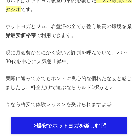
カルドはホットヨガ教室の常識を覆した
コスパ最強のス
タジオ
です。
ホットヨガとジム、岩盤浴の全てが整う最高の環境を
業
界最安価格帯
で利用できます。
現に月会費がとにかく安いと評判を呼んでいて、20～
30代を中心に人気急上昇中。
実際に通ってみてもホントに良心的な価格だなぁと感じ
ましたし、料金だけで選ぶならカルド1択かと♪
今なら格安で体験レッスンを受けられますよ◎
⇒爆安でホットヨガを楽しむ