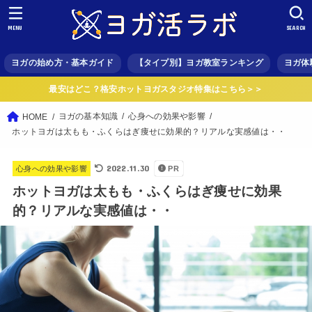
MENU
SEARCH
ヨガの始め方・基本ガイド
【タイプ別】ヨガ教室ランキング
ヨガ体
最安はどこ？格安ホットヨガスタジオ特集はこちら＞＞
ヨガの基本知識
心身への効果や影響
HOME
ホットヨガは太もも・ふくらはぎ痩せに効果的？リアルな実感値は・・
2022.11.30
心身への効果や影響
PR
ホットヨガは太もも・ふくらはぎ痩せに効果
的？リアルな実感値は・・