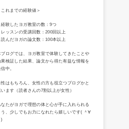
＜これまでの経験値＞
・経験したヨガ教室の数：9つ
・レッスンの受講回数：200回以上
・読んだヨガの論文数：100本以上
本ブログでは、ヨガ教室で体験してきたことや
効果検証した結果、論文から得た有益な情報を
発信中。
男性はもちろん、女性の方も役立つブログかと
思います（読者さんの7割以上が女性）
あなたがヨガで理想の体と心が手に入れられる
よう、少しでもお力になれたら嬉しいです( ＾∀
)