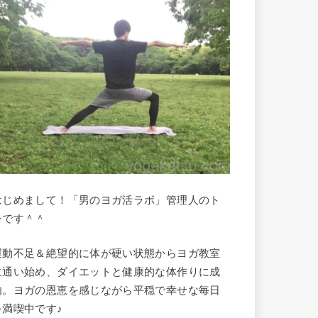
はじめまして！「男のヨガ活ラボ」管理人のト
シです＾＾
運動不足＆絶望的に体が硬い状態からヨガ教室
に通い始め、ダイエットと健康的な体作りに成
功。ヨガの恩恵を感じながら平穏で幸せな毎日
を満喫中です♪