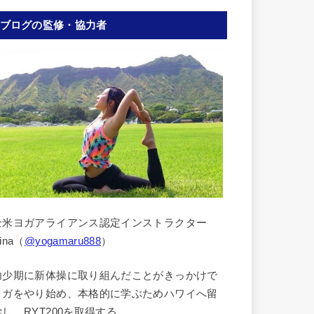
ブログの監修・協力者
全米ヨガアライアンス認定インストラクター
ina（
@yogamaru888
）
幼少期に新体操に取り組んだことがきっかけで
ヨガをやり始め、本格的に学ぶためハワイへ留
学し、RYT200を取得する。