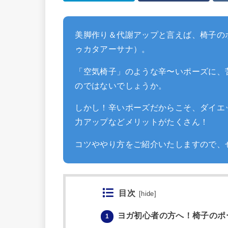
美脚作り＆代謝アップと言えば、椅子の
ゥカタアーサナ）。
「空気椅子」のような辛〜いポーズに、
のではないでしょうか。
しかし！辛いポーズだからこそ、ダイエ
力アップなどメリットがたくさん！
コツややり方をご紹介いたしますので、ぜ
目次
[
hide
]
ヨガ初心者の方へ！椅子のポ
1