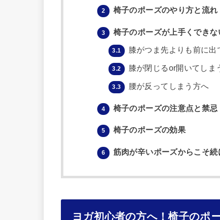
椅子のポーズのやり方と流れ
2
椅子のポーズが上手くできな
3
膝がつま先よりも前に出
3.1
膝が閉じるor開いてしま
3.2
腰が反ってしまう方へ
3.3
椅子のポーズの注意点と禁忌
4
椅子のポーズの効果
5
筋肉が辛いポーズからこそ続
6
ヨガ初心者の方へ！椅子のポ